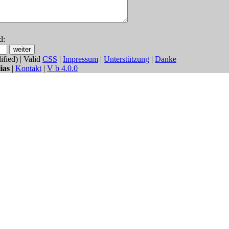
d:
fied) | Valid
CSS
|
Impressum
|
Unterstützung
|
Danke
ias
|
Kontakt
|
V b 4.0.0